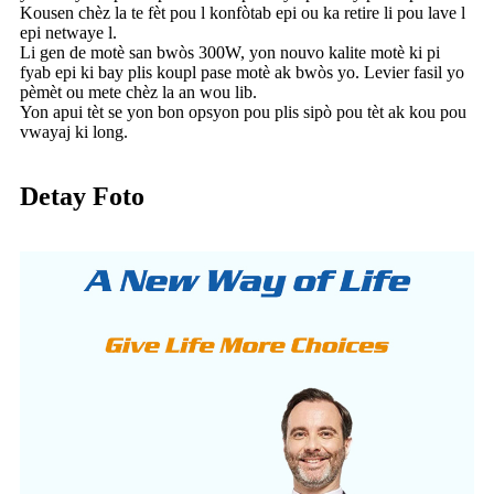
Kousen chèz la te fèt pou l konfòtab epi ou ka retire li pou lave l
epi netwaye l.
Li gen de motè san bwòs 300W, yon nouvo kalite motè ki pi
fyab epi ki bay plis koupl pase motè ak bwòs yo. Levier fasil yo
pèmèt ou mete chèz la an wou lib.
Yon apui tèt se yon bon opsyon pou plis sipò pou tèt ak kou pou
vwayaj ki long.
Detay Foto