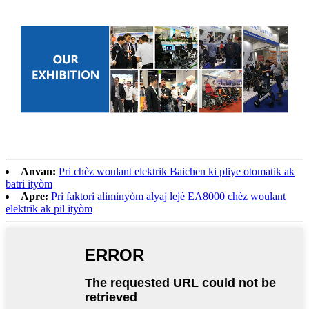
Anvan:
Pri chèz woulant elektrik Baichen ki pliye otomatik ak
batri ityòm
Apre:
Pri faktori aliminyòm alyaj lejè EA8000 chèz woulant
elektrik ak pil ityòm