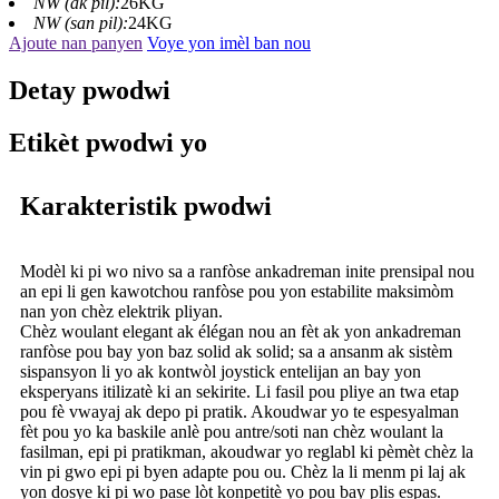
NW (ak pil):
26KG
NW (san pil):
24KG
Ajoute nan panyen
Voye yon imèl ban nou
Detay pwodwi
Etikèt pwodwi yo
Karakteristik pwodwi
Modèl ki pi wo nivo sa a ranfòse ankadreman inite prensipal nou
an epi li gen kawotchou ranfòse pou yon estabilite maksimòm
nan yon chèz elektrik pliyan.
Chèz woulant elegant ak élégan nou an fèt ak yon ankadreman
ranfòse pou bay yon baz solid ak solid; sa a ansanm ak sistèm
sispansyon li yo ak kontwòl joystick entelijan an bay yon
eksperyans itilizatè ki an sekirite. Li fasil pou pliye an twa etap
pou fè vwayaj ak depo pi pratik. Akoudwar yo te espesyalman
fèt pou yo ka baskile anlè pou antre/soti nan chèz woulant la
fasilman, epi pi pratikman, akoudwar yo reglabl ki pèmèt chèz la
vin pi gwo epi pi byen adapte pou ou. Chèz la li menm pi laj ak
yon dosye ki pi wo pase lòt konpetitè yo pou bay plis espas.