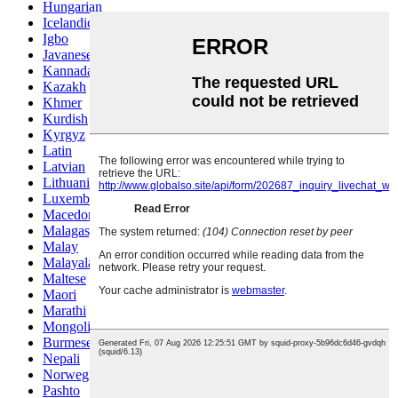
Hungarian
Icelandic
Igbo
Javanese
Kannada
Kazakh
Khmer
Kurdish
Kyrgyz
Latin
Latvian
Lithuanian
Luxembou..
Macedonian
Malagasy
Malay
Malayalam
Maltese
Maori
Marathi
Mongolian
Burmese
Nepali
Norwegian
Pashto