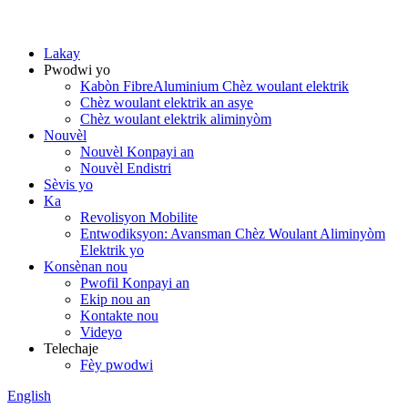
Lakay
Pwodwi yo
Kabòn FibreAluminium Chèz woulant elektrik
Chèz woulant elektrik an asye
Chèz woulant elektrik aliminyòm
Nouvèl
Nouvèl Konpayi an
Nouvèl Endistri
Sèvis yo
Ka
Revolisyon Mobilite
Entwodiksyon: Avansman Chèz Woulant Aliminyòm
Elektrik yo
Konsènan nou
Pwofil Konpayi an
Ekip nou an
Kontakte nou
Videyo
Telechaje
Fèy pwodwi
English