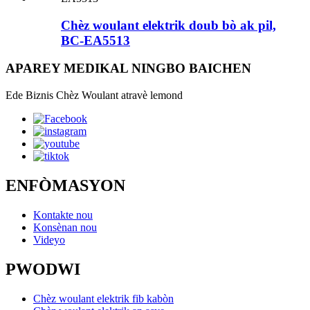
Chèz woulant elektrik doub bò ak pil,
BC-EA5513
APAREY MEDIKAL NINGBO BAICHEN
Ede Biznis Chèz Woulant atravè lemond
ENFÒMASYON
Kontakte nou
Konsènan nou
Videyo
PWODWI
Chèz woulant elektrik fib kabòn