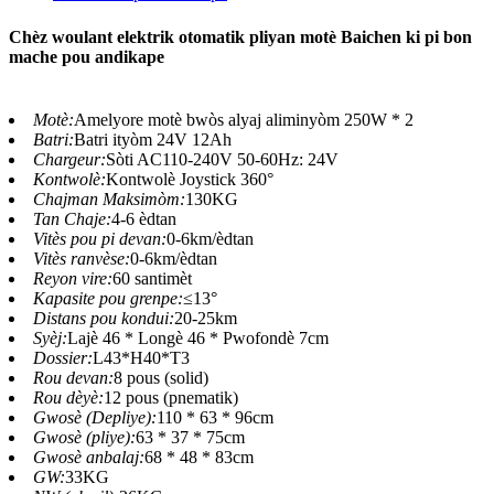
Chèz woulant elektrik otomatik pliyan motè Baichen ki pi bon
mache pou andikape
Motè:
Amelyore motè bwòs alyaj aliminyòm 250W * 2
Batri:
Batri ityòm 24V 12Ah
Chargeur:
Sòti AC110-240V 50-60Hz: 24V
Kontwolè:
Kontwolè Joystick 360°
Chajman Maksimòm:
130KG
Tan Chaje:
4-6 èdtan
Vitès pou pi devan:
0-6km/èdtan
Vitès ranvèse:
0-6km/èdtan
Reyon vire:
60 santimèt
Kapasite pou grenpe:
≤13°
Distans pou kondui:
20-25km
Syèj:
Lajè 46 * Longè 46 * Pwofondè 7cm
Dossier:
L43*H40*T3
Rou devan:
8 pous (solid)
Rou dèyè:
12 pous (pnematik)
Gwosè (Depliye):
110 * 63 * 96cm
Gwosè (pliye):
63 * 37 * 75cm
Gwosè anbalaj:
68 * 48 * 83cm
GW:
33KG