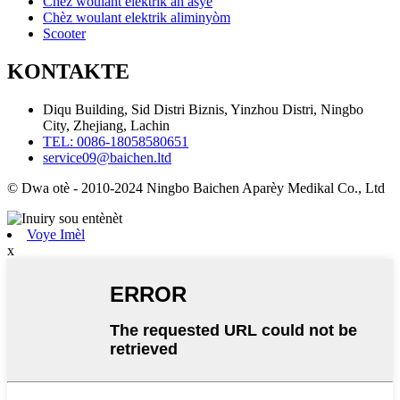
Chèz woulant elektrik an asye
Chèz woulant elektrik aliminyòm
Scooter
KONTAKTE
Diqu Building, Sid Distri Biznis, Yinzhou Distri, Ningbo
City, Zhejiang, Lachin
TEL: 0086-18058580651
service09@baichen.ltd
© Dwa otè - 2010-2024 Ningbo Baichen Aparèy Medikal Co., Ltd
Voye Imèl
x